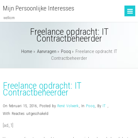
Mijn Persoonlijke Interesses
welkom
Freelance opdracht: IT
Contractbeheerder
Home
»
Aanvragen
»
Pooq
»
Freelance opdracht: IT
Contractbeheerder
Freelance opdracht: IT
Contractbeheerder
On februari 15, 2016
,
Posted by
René Volwerk
,
In
Pooq
,
By
IT
,
voor
With
Reacties uitgeschakeld
Freelance
[ad_1]
opdracht:
IT