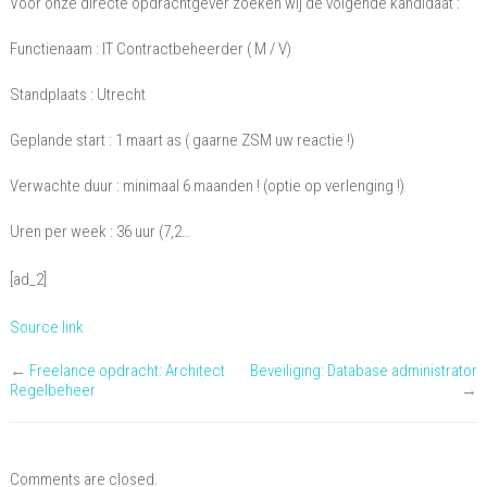
Voor onze directe opdrachtgever zoeken wij de volgende kandidaat :
Contractbeheerder
Functienaam : IT Contractbeheerder ( M / V)
Standplaats : Utrecht
Geplande start : 1 maart as ( gaarne ZSM uw reactie !)
Verwachte duur : minimaal 6 maanden ! (optie op verlenging !)
Uren per week : 36 uur (7,2…
[ad_2]
Source link
←
Freelance opdracht: Architect
Beveiliging: Database administrator
Regelbeheer
→
Comments are closed.