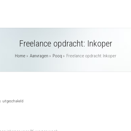
Freelance opdracht: Inkoper
Home
»
Aanvragen
»
Pooq
»
Freelance opdracht: Inkoper
voor
s uitgeschakeld
Freelance
opdracht:
Inkoper