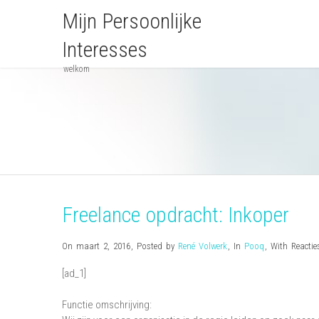
Mijn Persoonlijke
Interesses
welkom
Freelance opdracht: Inkoper
On maart 2, 2016
,
Posted by
René Volwerk
,
In
Pooq
,
With
Reactie
[ad_1]
Functie omschrijving: