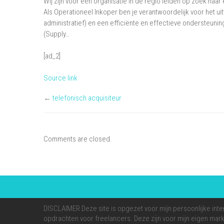
Wij zijn voor een organisatie in de regio leiden op zoek naa
Als Operationeel Inkoper ben je verantwoordelijk voor het u
administratief) en een efficiënte en effectieve ondersteu
(Supply…
[ad_2]
Source link
←
telefonisch acquisiteur
Comments are closed.
DISCLAIMER Deze site is opgezet voor mijn persoonlijke inte
opdrachten voor freelancers. Deze zijn voor mijn eigen markt