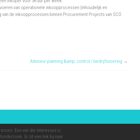
r een inkoper voor 36 uur per week.
itvoeren van operationele inkoopprocessen (inhoudelijk en
ning van de inkoopprocessen binnen Procurement Projects van SCO
Adviseur planning &amp; control / bedrijfsvoering
→
resses. Een van die interesses is
onderzoek. Er zit een link bij naar