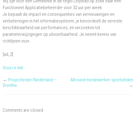
Wij zijn voor een Gemeente in de regio Lelystad op zoek naar een
Applicatiebeheerder
Functioneel Applicatiebeheerder voor 32 uur per week.
Je bepaalt de impact en consequenties van vernieuwingen en
verbeteringen in het informatiesysteem, je beoordeelt de vereiste
beschikbaarheid van performances, en verzoeken tot
parameterwijzigingen op uitvoerbaarheid. Je neemt kennis van
richtlijnen voor…
[ad_2]
Source link
←
Projectleider/Nederland –
Allround-medewerker-sportvelden
Drenthe
→
Comments are closed.