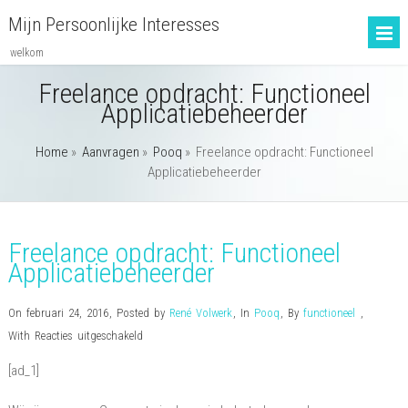
Mijn Persoonlijke Interesses
welkom
Freelance opdracht: Functioneel
Applicatiebeheerder
Home
»
Aanvragen
»
Pooq
»
Freelance opdracht: Functioneel
Applicatiebeheerder
Freelance opdracht: Functioneel
Applicatiebeheerder
On februari 24, 2016
,
Posted by
René Volwerk
,
In
Pooq
,
By
functioneel
,
voor
With
Reacties uitgeschakeld
Freelance
[ad_1]
opdracht:
Functioneel