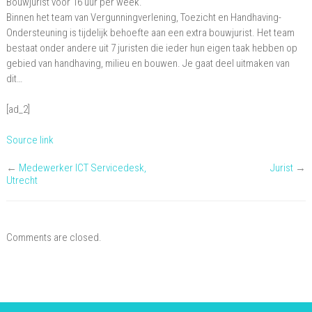
Bouwjurist voor 16 uur per week.
Binnen het team van Vergunningverlening, Toezicht en Handhaving-
Ondersteuning is tijdelijk behoefte aan een extra bouwjurist. Het team
bestaat onder andere uit 7 juristen die ieder hun eigen taak hebben op
gebied van handhaving, milieu en bouwen. Je gaat deel uitmaken van
dit…
[ad_2]
Source link
←
Medewerker ICT Servicedesk,
Jurist
→
Utrecht
Comments are closed.