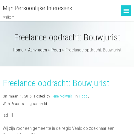
Mijn Persoonlijke Interesses
welkom
Freelance opdracht: Bouwjurist
Home
»
Aanvragen
»
Pooq
»
Freelance opdracht: Bouwjurist
Freelance opdracht: Bouwjurist
On maart 1, 2016
,
Posted by
René Volwerk
,
In
Pooq
,
voor
With
Reacties uitgeschakeld
Freelance
[ad_1]
opdracht:
Bouwjurist
Wij zijn voor een gemeente in de regio Venlo op zoek naar een