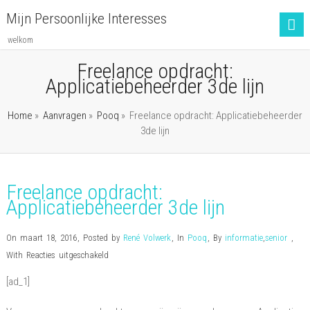
Mijn Persoonlijke Interesses
welkom
Freelance opdracht:
Applicatiebeheerder 3de lijn
Home
»
Aanvragen
»
Pooq
»
Freelance opdracht: Applicatiebeheerder
3de lijn
Freelance opdracht:
Applicatiebeheerder 3de lijn
On maart 18, 2016
,
Posted by
René Volwerk
,
In
Pooq
,
By
informatie
,
senior
,
voor
With
Reacties uitgeschakeld
Freelance
[ad_1]
opdracht:
Applicatiebeheerder