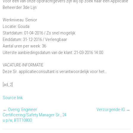
Voor een van onze opdrachtgevers zijn wij op zoek naar een Applicatie
3de
Beheerder 3de Lijn
lijn
Werkniveau: Senior
Locatie: Gouda
Startdatum: 01-04-2016 / Zo snel mogelijk
Einddatum: 31-12-2016 / Verlengbaar
Aantal uren per week: 36
Uiterste aanbiedingsdatum van de klant: 21-03-2016 14:00
VACATURE-INFORMATIE
Deze Sr. applicatieconsultant is verantwoordelijk voor het…
[ad_2]
Source link
←
Overig: Engineer
Verzorgende-IG
→
Certificering/Safety Manager Sr., 24
u p/w, BTIT10800