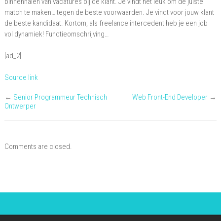
binnenhalen van vacatures bij de klant. Je vindt het leuk om de juiste
match te maken… tegen de beste voorwaarden. Je vindt voor jouw klant
de beste kandidaat. Kortom, als freelance intercedent heb je een job
vol dynamiek! Functieomschrijving…
[ad_2]
Source link
←
Senior Programmeur Technisch
Web Front-End Developer
→
Ontwerper
Comments are closed.