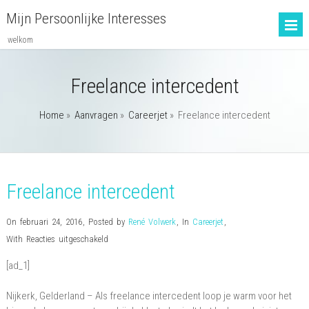
Mijn Persoonlijke Interesses
welkom
Freelance intercedent
Home
»
Aanvragen
»
Careerjet
»
Freelance intercedent
Freelance intercedent
On februari 24, 2016
,
Posted by
René Volwerk
,
In
Careerjet
,
voor
With
Reacties uitgeschakeld
Freelance
[ad_1]
intercedent
Nijkerk, Gelderland – Als freelance intercedent loop je warm voor het