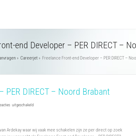
ront-end Developer – PER DIRECT – N
anvragen
»
Careerjet
»
Freelance Front-end Developer – PER DIRECT – Noo
r – PER DIRECT – Noord Brabant
voor
eacties uitgeschakeld
Freelance
Front-
end
n Ardekay waar wij vaak mee schakelen zijn ze per direct op zoek
Developer