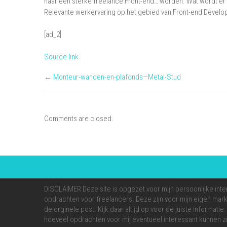
naar een sterke freelance Front-end… worden. Wat wordt er
Relevante werkervaring op het gebied van Front-end Develo
[ad_2]
Source link
←
Monteur-wanden-en-plafonds—Metal-Stud
Comments are closed.
DISCLAIMER Deze site is opgezet voor mijn persoonlijke inte
opdrachten voor freelancers. Deze zijn voor mijn eigen markt
de orginele post. Kijk daar altijd op voor de juiste informati
hoeveel opdrachten voor mij eventueel interessant kunnen zi