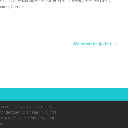
 van jou verwacht als Freelance Front-end Developer – PER DIRECT?
–
pment; Sterke…
PER
DIRECT
–
Noord
Brabant
Medewerker-Spuiterij
→
resses. Een van die interesses is
onderzoek. Er zit een link bij naar
e. Mijn doel is om te onderzoeken
jn.