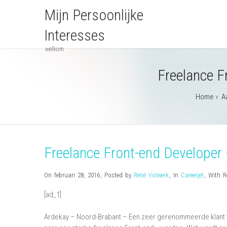
Mijn Persoonlijke
Interesses
welkom
Freelance F
Home
»
A
Freelance Front-end Develope
On februari 28, 2016
,
Posted by
René Volwerk
,
In
Careerjet
,
With
R
[ad_1]
Ardekay – Noord-Brabant – Een zeer gerenommeerde klant va