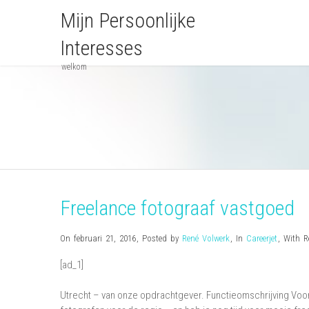
Mijn Persoonlijke
Interesses
welkom
Freelance fotograaf vastgoed
On februari 21, 2016
,
Posted by
René Volwerk
,
In
Careerjet
,
With
R
[ad_1]
Utrecht – van onze opdrachtgever. Functieomschrijving Voor