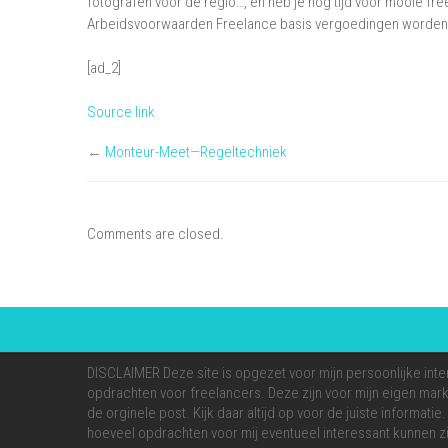
fotografen voor de regio…, en heb je nog tijd voor mooie fr
Arbeidsvoorwaarden Freelance basis vergoedingen worden 
[ad_2]
Source link
←
Monteur-Meet—Regeltechniek
Comments are closed.
DISCLAIMER Deze site is opgezet voor mijn persoonlijke inte
opdrachten voor freelancers. Deze zijn voor mijn eigen markt
de orginele post. Kijk daar altijd op voor de juiste informati
hoeveel opdrachten voor mij eventueel interessant kunnen zi