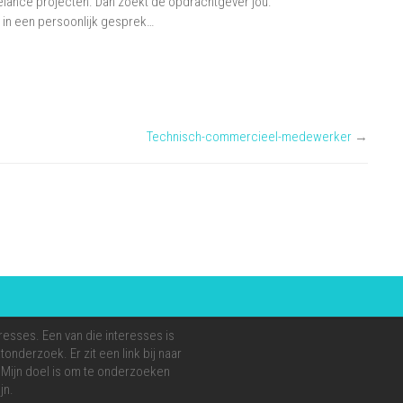
eelance projecten. Dan zoekt de opdrachtgever jou.
in een persoonlijk gesprek…
Technisch-commercieel-medewerker
→
resses. Een van die interesses is
onderzoek. Er zit een link bij naar
e. Mijn doel is om te onderzoeken
jn.