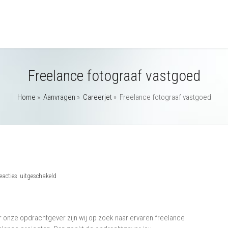
Freelance fotograaf vastgoed
Home
»
Aanvragen
»
Careerjet
»
Freelance fotograaf vastgoed
voor
eacties uitgeschakeld
Freelance
fotograaf
vastgoed
 onze opdrachtgever zijn wij op zoek naar ervaren freelance