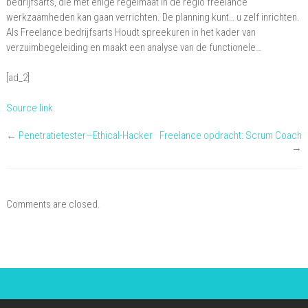
bedrijfsarts, die met enige regelmaat in de regio freelance
werkzaamheden kan gaan verrichten. De planning kunt… u zelf inrichten.
Als Freelance bedrijfsarts Houdt spreekuren in het kader van
verzuimbegeleiding en maakt een analyse van de functionele…
[ad_2]
Source link
←
Penetratietester—Ethical-Hacker
Freelance opdracht: Scrum Coach
→
Comments are closed.