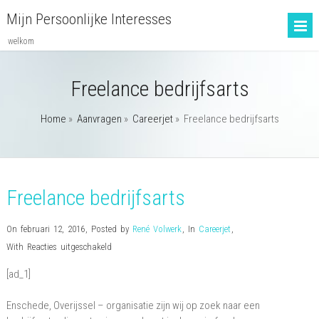
Mijn Persoonlijke Interesses
welkom
Freelance bedrijfsarts
Home
»
Aanvragen
»
Careerjet
»
Freelance bedrijfsarts
Freelance bedrijfsarts
On februari 12, 2016
,
Posted by
René Volwerk
,
In
Careerjet
,
voor
With
Reacties uitgeschakeld
Freelance
[ad_1]
bedrijfsarts
Enschede, Overijssel – organisatie zijn wij op zoek naar een