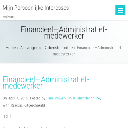
Mijn Persoonlijke Interesses
welkom
Financieel—Administratief-
medewerker
Home
»
Aanvragen
»
ICTdienstenonline
»
Financieel—Administratief-
medewerker
Financieel—Administratief-
medewerker
On april 4, 2016
,
Posted by
René Volwerk
,
In
ICTdienstenonline
,
voor
With
Reacties uitgeschakeld
Financieel
[ad_1]
—
Administratief-