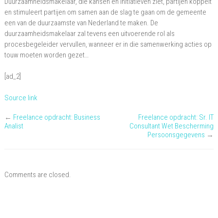
Duurzaamheidsmakelaar, die kansen en initiatieven ziet, partijen koppelt
en stimuleert partijen om samen aan de slag te gaan om de gemeente
een van de duurzaamste van Nederland te maken. De
duurzaamheidsmakelaar zal tevens een uitvoerende rol als
procesbegeleider vervullen, wanneer er in die samenwerking acties op
touw moeten worden gezet…
[ad_2]
Source link
←
Freelance opdracht: Business
Freelance opdracht: Sr. IT
Analist
Consultant Wet Bescherming
Persoonsgegevens
→
Comments are closed.