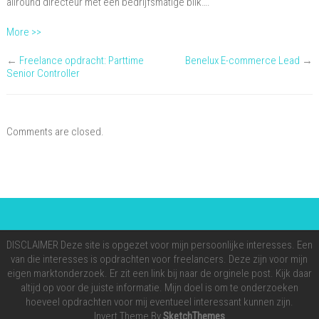
allround directeur met een bedrijfsmatige blik….
More >>
←
Freelance opdracht: Parttime
Benelux E-commerce Lead
→
Senior Controller
Comments are closed.
DISCLAIMER Deze site is opgezet voor mijn persoonlijke interesses. Een
van die interesses is opdrachten voor freelancers. Deze zijn voor mijn
eigen marktonderzoek. Er zit een link bij naar de orginele post. Kijk daar
altijd op voor de juiste informatie. Mijn doel is om te onderzoeken
hoeveel opdrachten voor mij eventueel interessant kunnen zijn.
Invert Theme By
SketchThemes