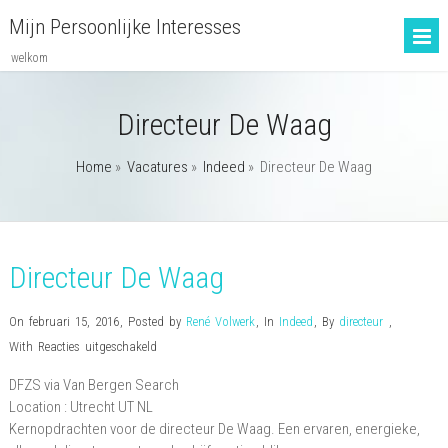
Mijn Persoonlijke Interesses
welkom
Directeur De Waag
Home
»
Vacatures
»
Indeed
»
Directeur De Waag
Directeur De Waag
On februari 15, 2016
,
Posted by
René Volwerk
,
In
Indeed
,
By
directeur
,
voor
With
Reacties uitgeschakeld
Directeur
DFZS via Van Bergen Search
De
Location :
Utrecht
UT
NL
Waag
Kernopdrachten voor de directeur De Waag. Een ervaren, energieke,