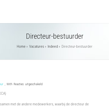
Directeur-bestuurder
Home
»
Vacatures
»
Indeed
»
Directeur-bestuurder
voor
eur
,
With
Reacties uitgeschakeld
Directeur-
LKCA)
bestuurder
, samen met de andere medewerkers, waarbij de directeur de