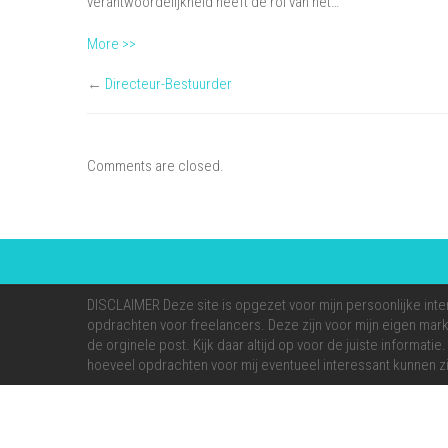
verantwoordelijkheid heeft de rol van het…
More >>
←
Directeur-Bestuurder
Comments are closed.
DISCLAIMER Deze site is opgezet voor mijn persoonlijke inte
opdrachten voor freelancers. Deze zijn voor mijn eigen markt
de orginele post. Kijk daar altijd op voor de juiste informati
hoeveel opdrachten voor mij eventueel interessant kunnen zi