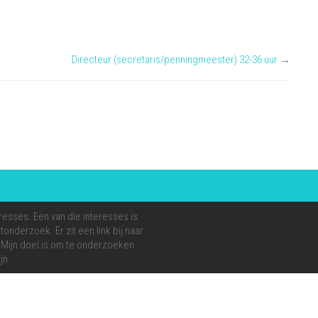
Directeur (secretaris/penningmeester) 32-36 uur
→
resses. Een van die interesses is
onderzoek. Er zit een link bij naar
e. Mijn doel is om te onderzoeken
jn.