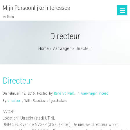
Mijn Persoonlijke Interesses
welkom
Directeur
Home
»
Aanvragen
»
Directeur
Directeur
On februari 12, 2016
,
Posted by
René Volwerk
,
In
Aanvragen
,
Indeed
,
voor
By
directeur
,
With
Reacties uitgeschakeld
Directeur
NVGzP
Location :
Utrecht (stad)
UT
NL
DIRECTEUR van de NVGzP (0,6 à 0,8 fte.). De nieuwe directeur wordt