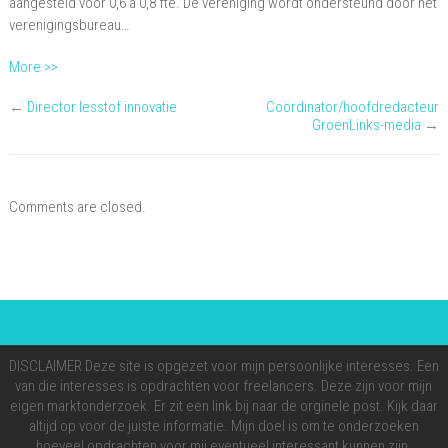
aangesteld voor 0,6 à 0,8 fte. De vereniging wordt ondersteund door het
verenigingsbureau…
More >>
←
Director lesstof innovatie
Coördinator/hoofdredacteur
GroenLinks-media
→
Comments are closed.
DISCLAIMER Deze site is opgezet voor mijn persoonlijke interesses. Een
van die interesses is opdrachten voor freelancers. Deze zijn voor mijn
eigen marktonderzoek. Er zit een link bij naar de orginele post. Kijk daar
altijd op voor de juiste informatie. Mijn doel is om te onderzoeken
hoeveel opdrachten voor mij eventueel interessant kunnen zijn.