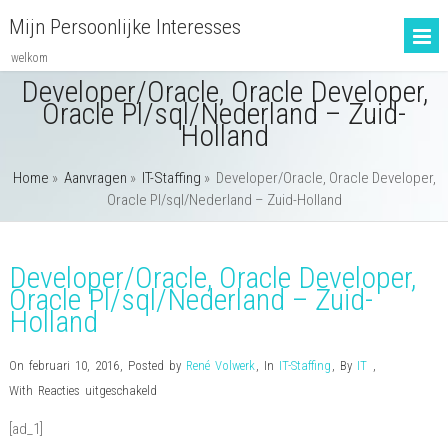
Mijn Persoonlijke Interesses
welkom
Developer/Oracle, Oracle Developer,
Oracle Pl/sql/Nederland – Zuid-
Holland
Home
»
Aanvragen
»
IT-Staffing
»
Developer/Oracle, Oracle Developer,
Oracle Pl/sql/Nederland – Zuid-Holland
Developer/Oracle, Oracle Developer,
Oracle Pl/sql/Nederland – Zuid-
Holland
On februari 10, 2016
,
Posted by
René Volwerk
,
In
IT-Staffing
,
By
IT
,
voor
With
Reacties uitgeschakeld
Developer/Oracle,
[ad_1]
Oracle