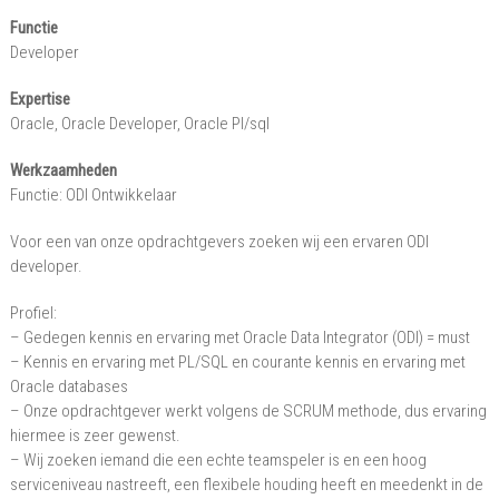
Developer,
Functie
Oracle
Developer
Pl/sql/Nederland
Expertise
–
Oracle, Oracle Developer, Oracle Pl/sql
Zuid-
Holland
Werkzaamheden
Functie: ODI Ontwikkelaar
Voor een van onze opdrachtgevers zoeken wij een ervaren ODI
developer.
Profiel:
– Gedegen kennis en ervaring met Oracle Data Integrator (ODI) = must
– Kennis en ervaring met PL/SQL en courante kennis en ervaring met
Oracle databases
– Onze opdrachtgever werkt volgens de SCRUM methode, dus ervaring
hiermee is zeer gewenst.
– Wij zoeken iemand die een echte teamspeler is en een hoog
serviceniveau nastreeft, een flexibele houding heeft en meedenkt in de