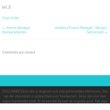
[ad_2]
Source link
←
Interim Manager
Analytics Project Manager , Morges,
Restaurantketen
Zwirserland
→
Comments are closed.
DISCLAIMER Deze site is opgezet voor mijn persoonlijke interesses. Een
van die interesses is opdrachten voor freelancers. Deze zijn voor mijn
eigen marktonderzoek. Er zit een link bij naar de orginele post. Kijk daar
altijd op voor de juiste informatie. Mijn doel is om te onderzoeken