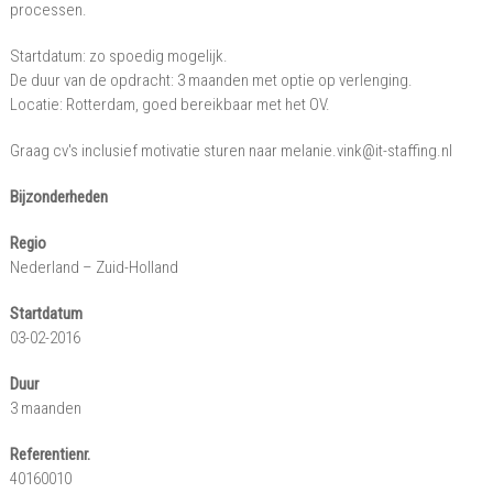
processen.
Startdatum: zo spoedig mogelijk.
De duur van de opdracht: 3 maanden met optie op verlenging.
Locatie: Rotterdam, goed bereikbaar met het OV.
Graag cv's inclusief motivatie sturen naar melanie.vink@it-staffing.nl
Bijzonderheden
Regio
Nederland – Zuid-Holland
Startdatum
03-02-2016
Duur
3 maanden
Referentienr.
40160010