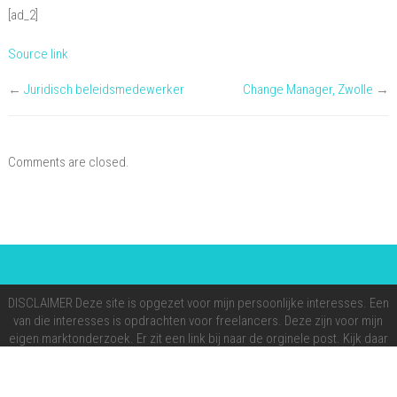
[ad_2]
Source link
←
Juridisch beleidsmedewerker
Change Manager, Zwolle
→
Comments are closed.
DISCLAIMER Deze site is opgezet voor mijn persoonlijke interesses. Een
van die interesses is opdrachten voor freelancers. Deze zijn voor mijn
eigen marktonderzoek. Er zit een link bij naar de orginele post. Kijk daar
altijd op voor de juiste informatie. Mijn doel is om te onderzoeken
hoeveel opdrachten voor mij eventueel interessant kunnen zijn.
Invert Theme By
SketchThemes