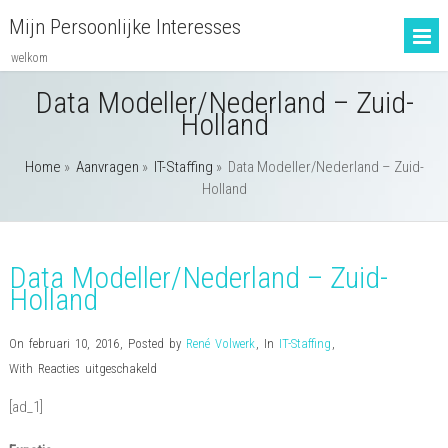
Mijn Persoonlijke Interesses
welkom
Data Modeller/Nederland – Zuid-
Holland
Home
»
Aanvragen
»
IT-Staffing
»
Data Modeller/Nederland – Zuid-
Holland
Data Modeller/Nederland – Zuid-
Holland
On februari 10, 2016
,
Posted by
René Volwerk
,
In
IT-Staffing
,
voor
With
Reacties uitgeschakeld
Data
[ad_1]
Modeller/Nederland
–