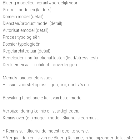
Blueriq modelleur verantwoordelijk voor:
Proces modellen (kaders)
Domein model (detail)
Diensten/product model (detail)
Autorisatiemodel (detail)
Proces typologieën
Dossier typologieën
Regelarchitectuur (detail)
Begeleiden non-functional testen (load/stress test)
Deelnemen aan architectuuroverleggen
Memo’s functionele issues:
– Issue, voorstel oplossingen, pro, contra’s etc.
Bewaking functionele kant van batenmodel
Verbijzondering kennis en vaardigheden:
Kennis over (on) mogelijkheden Blueriq is een must.
* Kennis van Blueriq, de meest recente versie;
* Vergaande kennis van de Blueriq Runtime, in het bijzonder de laatste