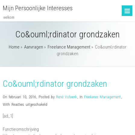
Mijn Persoonlijke Interesses
welkom
Co&ouml;rdinator grondzaken
Home
»
Aanvragen
»
Freelance Management
»
Co&ouml;rdinator
grondzaken
Co&ouml;rdinator grondzaken
On februari 10, 2016
,
Posted by
René Volwerk
,
In
Freelance Management
,
voor
With
Reacties uitgeschakeld
Co&ouml;rdinator
[ad_1]
grondzaken
Functieomschrijving