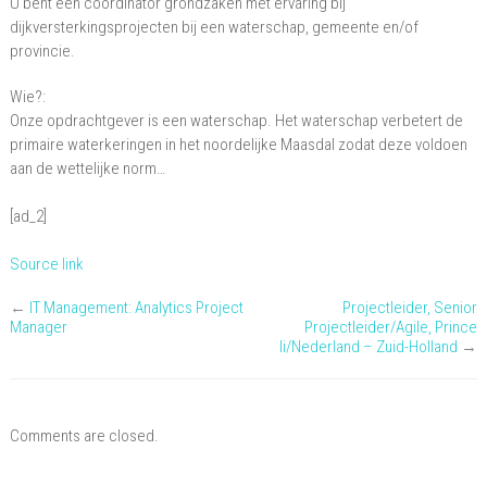
U bent een coördinator grondzaken met ervaring bij
dijkversterkingsprojecten bij een waterschap, gemeente en/of
provincie.
Wie?:
Onze opdrachtgever is een waterschap. Het waterschap verbetert de
primaire waterkeringen in het noordelijke Maasdal zodat deze voldoen
aan de wettelijke norm…
[ad_2]
Source link
←
IT Management: Analytics Project
Projectleider, Senior
Manager
Projectleider/Agile, Prince
Ii/Nederland – Zuid-Holland
→
Comments are closed.