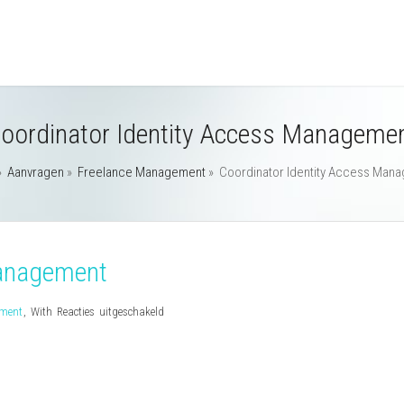
oordinator Identity Access Manageme
»
Aanvragen
»
Freelance Management
»
Coordinator Identity Access Man
Management
voor
ement
,
With
Reacties uitgeschakeld
Coordinator
Identity
Access
Management