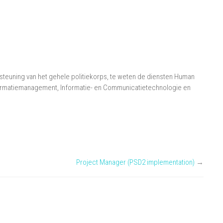
rsteuning van het gehele politiekorps, te weten de diensten Human
ormatiemanagement, Informatie- en Communicatietechnologie en
Project Manager (PSD2 implementation)
→