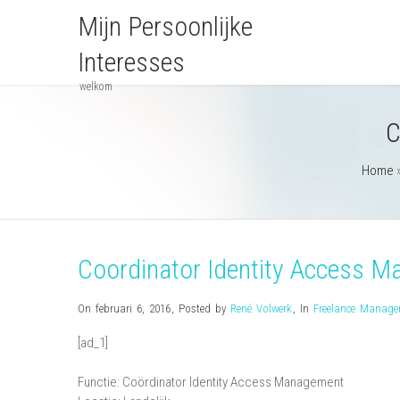
Mijn Persoonlijke
Interesses
welkom
C
Home
Coordinator Identity Access 
On februari 6, 2016
,
Posted by
René Volwerk
,
In
Freelance Manag
[ad_1]
Functie: Coördinator Identity Access Management