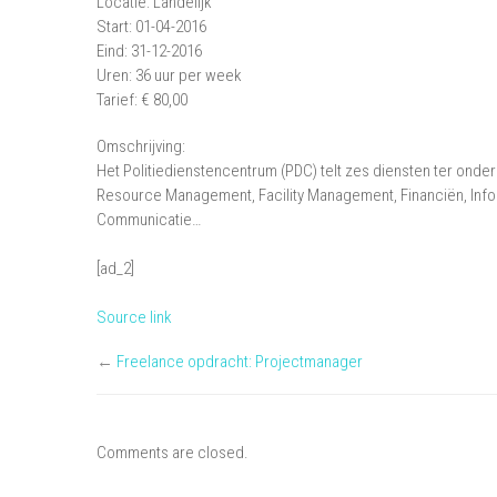
Locatie: Landelijk
Start: 01-04-2016
Eind: 31-12-2016
Uren: 36 uur per week
Tarief: € 80,00
Omschrijving:
Het Politiedienstencentrum (PDC) telt zes diensten ter onde
Resource Management, Facility Management, Financiën, Inf
Communicatie…
[ad_2]
Source link
←
Freelance opdracht: Projectmanager
Comments are closed.