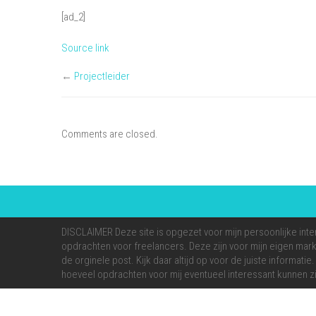
[ad_2]
Source link
←
Projectleider
Comments are closed.
DISCLAIMER Deze site is opgezet voor mijn persoonlijke inte
opdrachten voor freelancers. Deze zijn voor mijn eigen markt
de orginele post. Kijk daar altijd op voor de juiste informati
hoeveel opdrachten voor mij eventueel interessant kunnen zi