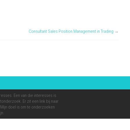
Consultant Sales Position Management in Trading
→
resses. Een van die interesses is
onderzoek. Er zit een link bij naar
e. Mijn doel is om te onderzoeken
jn.