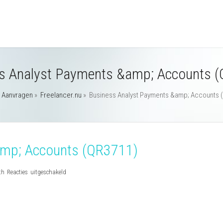
s Analyst Payments &amp; Accounts 
»
Aanvragen
»
Freelancer.nu
»
Business Analyst Payments &amp; Accounts 
amp; Accounts (QR3711)
voor
th
Reacties uitgeschakeld
Business
Analyst
Payments
&amp;