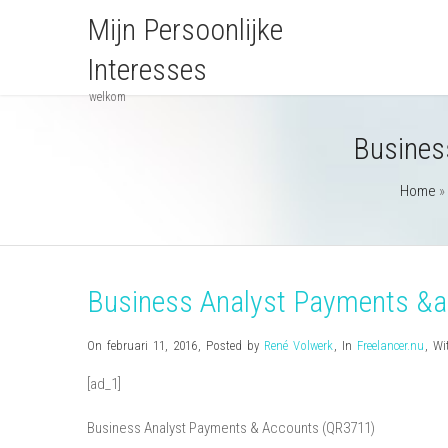
Mijn Persoonlijke
Interesses
welkom
Busines
Home
Business Analyst Payments &
On februari 11, 2016
,
Posted by
René Volwerk
,
In
Freelancer.nu
,
Wi
[ad_1]
Business Analyst Payments & Accounts (QR3711)