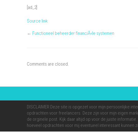
[ad_2]
Source link
←
Functioneel beheerder financiÃ«le systemen
Comments are closed.
DISCLAIMER Deze site is opgezet voor mijn persoonlijke inte
opdrachten voor freelancers. Deze zijn voor mijn eigen markt
de orginele post. Kijk daar altijd op voor de juiste informati
hoeveel opdrachten voor mij eventueel interessant kunnen zi