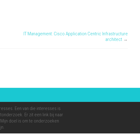
Accounts
(QR3711)
IT Management: Cisco Application Centric Infrastructure
architect
→
resses. Een van die interesses is
onderzoek. Er zit een link bij naar
e. Mijn doel is om te onderzoeken
jn.