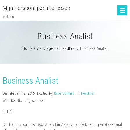
Mijn Persoonlijke Interesses
welkom
Business Analist
Home
»
Aanvragen
»
Headfirst
»
Business Analist
Business Analist
On februari 12, 2016
,
Posted by
René Volwerk
,
In
Headfirst
,
voor
With
Reacties uitgeschakeld
Business
[ad_1]
Analist
Opdracht voor Business Analist in Zeist voor Zelfstandig Professional.