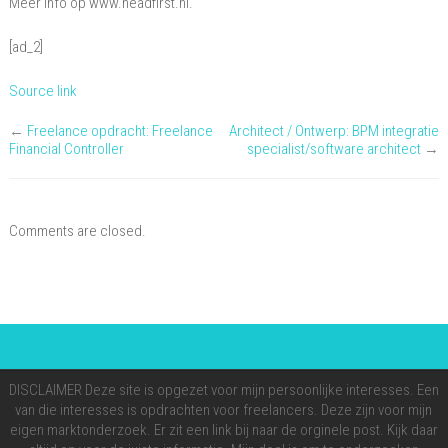
Meer info op www.headfirst.nl.
[ad_2]
Source link
←
Freelance opdracht: Freelance
Architect / Ontwerp: BPM integratie
Financial Controller
specialist/software architect
→
Comments are closed.
DISCLAIMER Deze site is opgezet voor mijn persoonlijke interesses. Een
van die interesses is opdrachten voor freelancers. Deze zijn voor mijn
eigen marktonderzoek. Er zit een link bij naar de orginele post. Kijk daar