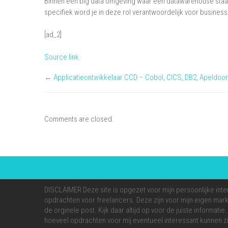
Binnen een big data omgeving waar een datawarehouse sta
specifiek word je in deze rol verantwoordelijk voor business
[ad_2]
Source link
←
Applicatieontwikkelaar CCD – Cobol, CICS, DB2, Apeldoo
Comments are closed.
DISCLAIMER Deze site is opgezet voor mijn persoonlijke inte
opdrachten voor freelancers. Deze zijn voor mijn eigen markt
de orginele post. Kijk daar altijd op voor de juiste informati
hoeveel opdrachten voor mij eventueel interessant kunnen zi