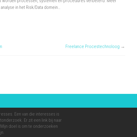
at worden processen, systemen en procedures verbeterd. Meer
 analyse in het Risk/Data domein…
rn
Freelance Procestechnoloog
→
resses. Een van die interesses is
onderzoek. Er zit een link bij naar
e. Mijn doel is om te onderzoeken
jn.