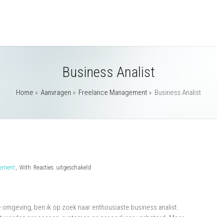
Business Analist
Home
»
Aanvragen
»
Freelance Management
»
Business Analist
voor
gement
,
With
Reacties uitgeschakeld
Business
Analist
e omgeving, ben ik op zoek naar enthousiaste business analist.