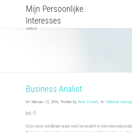
Mijn Persoonlijke
Interesses
welkom
Business Analist
On februari 12, 2016
,
Posted by
René Volwerk
,
In
Freelance Mana
[ad_1]
Voor onze eindklant waar veel verandert in een international