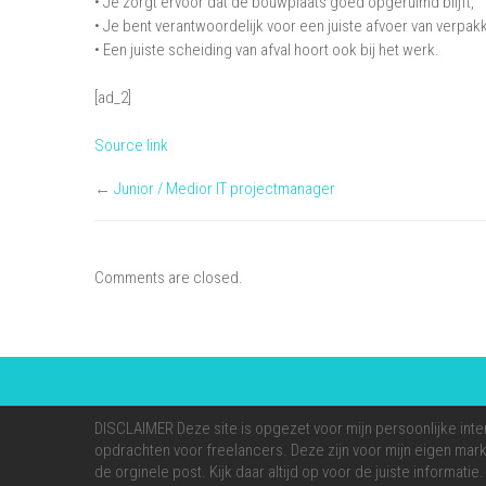
• Je zorgt ervoor dat de bouwplaats goed opgeruimd blijft,
• Je bent verantwoordelijk voor een juiste afvoer van verpak
• Een juiste scheiding van afval hoort ook bij het werk.
[ad_2]
Source link
←
Junior / Medior IT projectmanager
Comments are closed.
DISCLAIMER Deze site is opgezet voor mijn persoonlijke inte
opdrachten voor freelancers. Deze zijn voor mijn eigen markt
de orginele post. Kijk daar altijd op voor de juiste informati