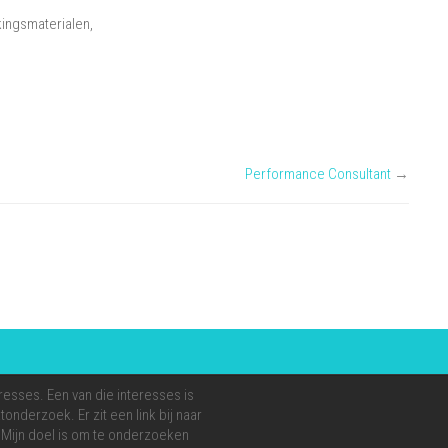
kingsmaterialen,
Performance Consultant
→
resses. Een van die interesses is
onderzoek. Er zit een link bij naar
e. Mijn doel is om te onderzoeken