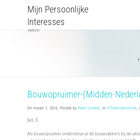
Mijn Persoonlijke
Interesses
welkom
Bouwopruimer-(Midden-Nederl
On maart 1, 2016
,
Posted by
René Volwerk
,
In
ICTdienstenonline
,
[ad_1]
Als bouwopruimer ondersteun je de bouwvakkers bij de uit