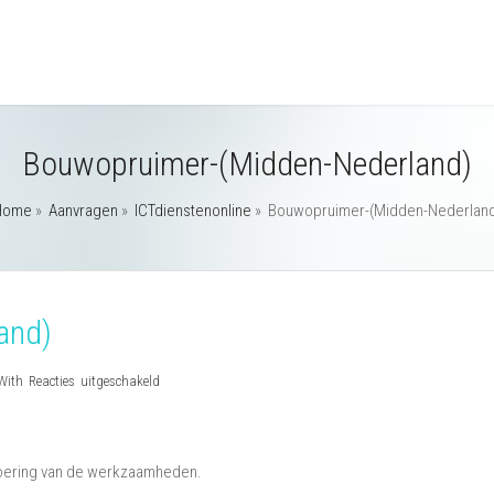
Bouwopruimer-(Midden-Nederland)
Home
»
Aanvragen
»
ICTdienstenonline
»
Bouwopruimer-(Midden-Nederlan
and)
voor
With
Reacties uitgeschakeld
Bouwopruimer-
(Midden-
Nederland)
voering van de werkzaamheden.