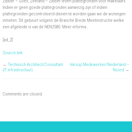
Zibber – Goes, Zeeland – Zibber levert plattegronden voor makelaars.
inmeter
Indien er geen goede plattegronden aanwezig zijn of indien
(freelance/zzp-
plattegronden gecontroleerd dienen te worden gaan we de woningen
inmeten. Dit gebeurt volgens de Branche Brede Meetinstructie welke
er)
een afgeleide is van de NEN2580. Meer informa…
regio
Zeeland
[ad_2]
Source link
←
Technisch Architect/Consultant
Inkoop Medewerker/Nederland –
(IT infrastructuur)
Noord
→
Comments are closed.