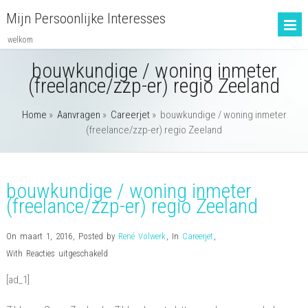
Mijn Persoonlijke Interesses
welkom
bouwkundige / woning inmeter
(freelance/zzp-er) regio Zeeland
Home
»
Aanvragen
»
Careerjet
»
bouwkundige / woning inmeter
(freelance/zzp-er) regio Zeeland
bouwkundige / woning inmeter
(freelance/zzp-er) regio Zeeland
On maart 1, 2016
,
Posted by
René Volwerk
,
In
Careerjet
,
voor
With
Reacties uitgeschakeld
bouwkundige
[ad_1]
/
woning