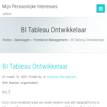
Mijn Persoonlijke Interesses
welkom
BI Tableau Ontwikkelaar
Home
»
Aanvragen
»
Freelance Management
»
BI Tableau Ontwikkelaar
BI Tableau Ontwikkelaar
On maart 10, 2023
,
Posted by
,
In
Freelance Management
,
voor
With
Reacties uitgeschakeld
BI
[ad_1]
Tableau
Ontwikkelaar
Voor onze eindklant waar we onder andere ook alle dataplatforms in