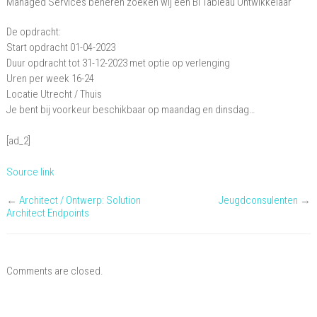
Managed Services beheren zoeken wij een BI Tableau Ontwikkelaar
De opdracht:
Start opdracht 01-04-2023
Duur opdracht tot 31-12-2023 met optie op verlenging
Uren per week 16-24
Locatie Utrecht / Thuis
Je bent bij voorkeur beschikbaar op maandag en dinsdag…
[ad_2]
Source link
←
Architect / Ontwerp: Solution
Jeugdconsulenten
→
Architect Endpoints
Comments are closed.