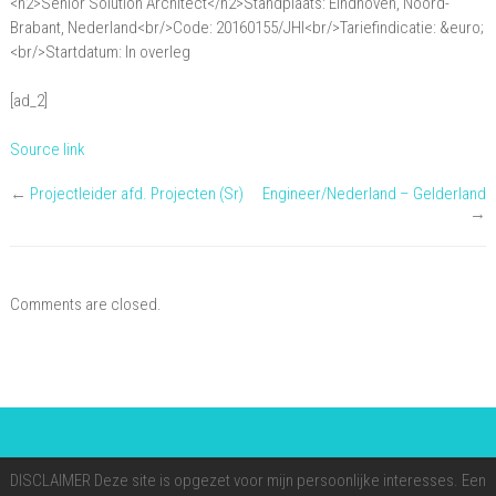
<h2>Senior Solution Architect</h2>Standplaats: Eindhoven, Noord-
Senior
Brabant, Nederland<br/>Code: 20160155/JHI<br/>Tariefindicatie: &euro;
Solution
<br/>Startdatum: In overleg
Architect
[ad_2]
Source link
←
Projectleider afd. Projecten (Sr)
Engineer/Nederland – Gelderland
→
Comments are closed.
DISCLAIMER Deze site is opgezet voor mijn persoonlijke interesses. Een