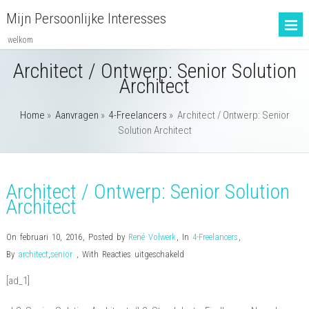
Mijn Persoonlijke Interesses
welkom
Architect / Ontwerp: Senior Solution
Architect
Home
»
Aanvragen
»
4-Freelancers
»
Architect / Ontwerp: Senior
Solution Architect
Architect / Ontwerp: Senior Solution
Architect
On februari 10, 2016
,
Posted by
René Volwerk
,
In
4-Freelancers
,
voor
By
architect
,
senior
,
With
Reacties uitgeschakeld
Architect
[ad_1]
/
Ontwerp: