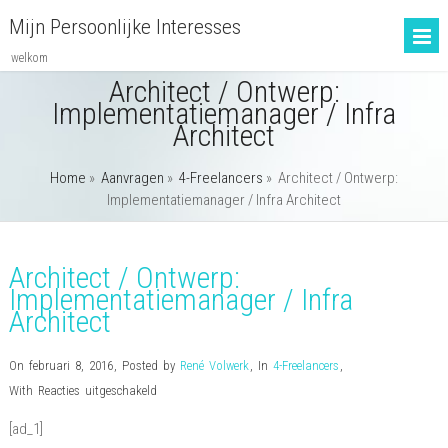
Mijn Persoonlijke Interesses
welkom
Architect / Ontwerp:
Implementatiemanager / Infra
Architect
Home
»
Aanvragen
»
4-Freelancers
»
Architect / Ontwerp:
Implementatiemanager / Infra Architect
Architect / Ontwerp:
Implementatiemanager / Infra
Architect
On februari 8, 2016
,
Posted by
René Volwerk
,
In
4-Freelancers
,
voor
With
Reacties uitgeschakeld
Architect
[ad_1]
/