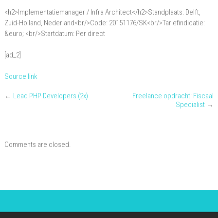
Ontwerp:
<h2>Implementatiemanager / Infra Architect</h2>Standplaats: Delft,
Implementatiemanager
Zuid-Holland, Nederland<br/>Code: 20151176/SK<br/>Tariefindicatie:
/
&euro; <br/>Startdatum: Per direct
Infra
[ad_2]
Architect
Source link
←
Lead PHP Developers (2x)
Freelance opdracht: Fiscaal
Specialist
→
Comments are closed.