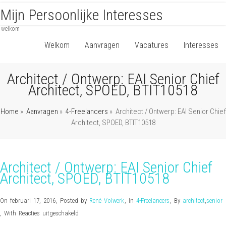
Mijn Persoonlijke Interesses
welkom
Welkom
Aanvragen
Vacatures
Interesses
Architect / Ontwerp: EAI Senior Chief
Architect, SPOED, BTIT10518
Home
»
Aanvragen
»
4-Freelancers
»
Architect / Ontwerp: EAI Senior Chief
Architect, SPOED, BTIT10518
Architect / Ontwerp: EAI Senior Chief
Architect, SPOED, BTIT10518
On februari 17, 2016
,
Posted by
René Volwerk
,
In
4-Freelancers
,
By
architect
,
senior
voor
,
With
Reacties uitgeschakeld
Architect