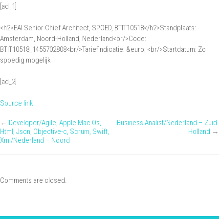
[ad_1]
/
Ontwerp:
<h2>EAI Senior Chief Architect, SPOED, BTIT10518</h2>Standplaats:
EAI
Amsterdam, Noord-Holland, Nederland<br/>Code:
Senior
BTIT10518_1455702808<br/>Tariefindicatie: &euro; <br/>Startdatum: Zo
spoedig mogelijk
Chief
Architect,
[ad_2]
SPOED,
BTIT10518
Source link
←
Developer/Agile, Apple Mac Os,
Business Analist/Nederland – Zuid-
Html, Json, Objective-c, Scrum, Swift,
Holland
→
Xml/Nederland – Noord
Comments are closed.