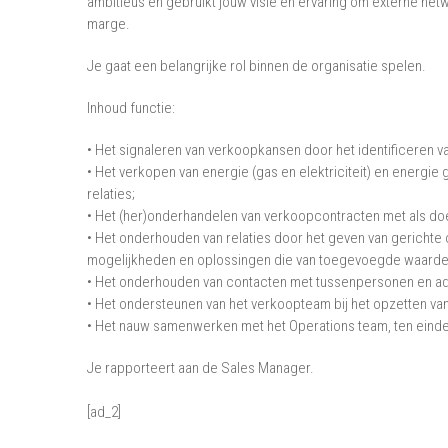
ambitieus en gebruikt jouw visie en ervaring om externe ne
marge.
Je gaat een belangrijke rol binnen de organisatie spelen.
Inhoud functie:
• Het signaleren van verkoopkansen door het identificeren v
• Het verkopen van energie (gas en elektriciteit) en energ
relaties;
• Het (her)onderhandelen van verkoopcontracten met als doe
• Het onderhouden van relaties door het geven van gerichte
mogelijkheden en oplossingen die van toegevoegde waarde 
• Het onderhouden van contacten met tussenpersonen en ad
• Het ondersteunen van het verkoopteam bij het opzetten v
• Het nauw samenwerken met het Operations team, ten einde 
Je rapporteert aan de Sales Manager.
[ad_2]