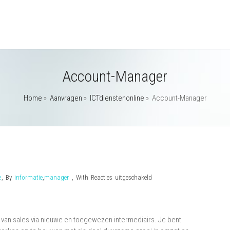
Account-Manager
Home
»
Aanvragen
»
ICTdienstenonline
»
Account-Manager
voor
e
,
By
informatie
,
manager
,
With
Reacties uitgeschakeld
Account-
Manager
van sales via nieuwe en toegewezen intermediairs. Je bent